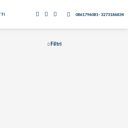
TI
0861796081
- 3273186834
Filtri