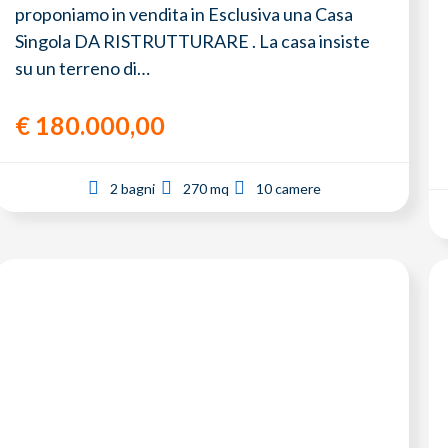
proponiamo in vendita in Esclusiva una Casa
Singola DA RISTRUTTURARE . La casa insiste
su un terreno di…
€
180.000,00
2 bagni
270 mq
10 camere