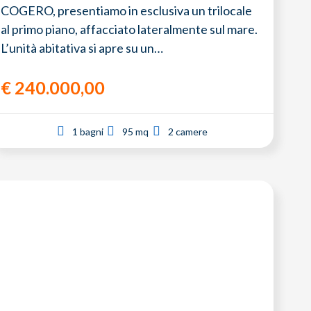
COGERO, presentiamo in esclusiva un trilocale
al primo piano, affacciato lateralmente sul mare.
L’unità abitativa si apre su un…
€
240.000,00
1 bagni
95 mq
2 camere