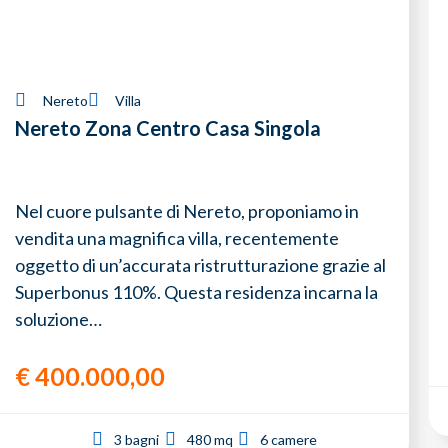
Nereto
Villa
Nereto Zona Centro Casa Singola
Nel cuore pulsante di Nereto, proponiamo in
vendita una magnifica villa, recentemente
oggetto di un’accurata ristrutturazione grazie al
Superbonus 110%. Questa residenza incarna la
soluzione…
€
400.000,00
3 bagni
480 mq
6 camere