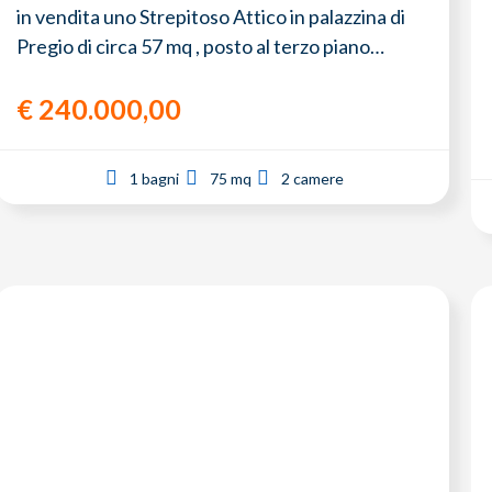
in vendita uno Strepitoso Attico in palazzina di
Pregio di circa 57 mq , posto al terzo piano…
€
240.000,00
1 bagni
75 mq
2 camere