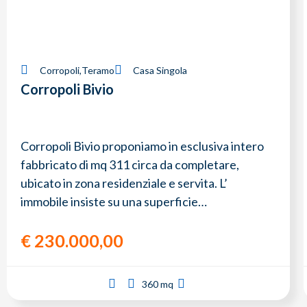
Corropoli
,
Teramo
Casa Singola
Corropoli Bivio
Corropoli Bivio proponiamo in esclusiva intero
fabbricato di mq 311 circa da completare,
ubicato in zona residenziale e servita. L’
immobile insiste su una superficie…
€
230.000,00
360 mq