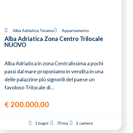
Alba Adriatica
,
Teramo
Appartamento
Alba Adriatica Zona Centro Trilocale
NUOVO
Alba Adriatica in zona Centralissima a pochi
passi dal mare proponiamo in vendita in una
delle palazzine più signorili del paese un
favoloso Trilocale di…
€
200.000,00
1 bagni
70 mq
2 camere