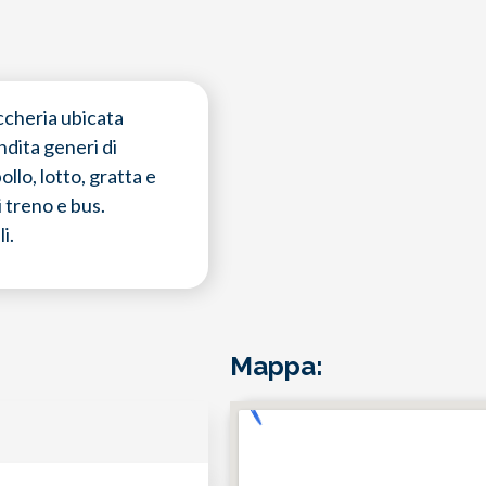
accheria ubicata
ndita generi di
llo, lotto, gratta e
ti treno e bus.
i.
Mappa: