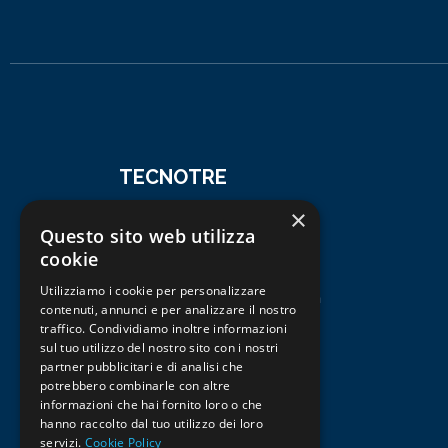
TECNOTRE
×
L’agenzia Tecnotre nasce dall’esperienza
Questo sito web utilizza
maturata nel corso degli anni ,con una forte
cookie
presenza in zona dal 2003 nel settore delle
compravendite immobiliari turistico e
Utilizziamo i cookie per personalizzare
residenziale di Martinsicuro, Villarosa, Alba
contenuti, annunci e per analizzare il nostro
Adriatica e Tortoreto.
traffico. Condividiamo inoltre informazioni
sul tuo utilizzo del nostro sito con i nostri
partner pubblicitari e di analisi che
potrebbero combinarle con altre
informazioni che hai fornito loro o che
hanno raccolto dal tuo utilizzo dei loro
servizi.
Cookie Policy