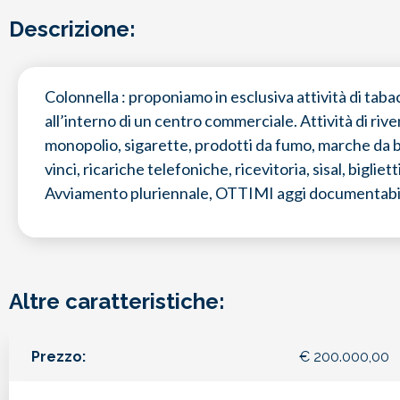
Descrizione:
Colonnella : proponiamo in esclusiva attività di tab
all’interno di un centro commerciale. Attività di rive
monopolio, sigarette, prodotti da fumo, marche da bo
vinci, ricariche telefoniche, ricevitoria, sisal, bigliet
Avviamento pluriennale, OTTIMI aggi documentabil
Altre caratteristiche:
Prezzo:
€
200.000,00