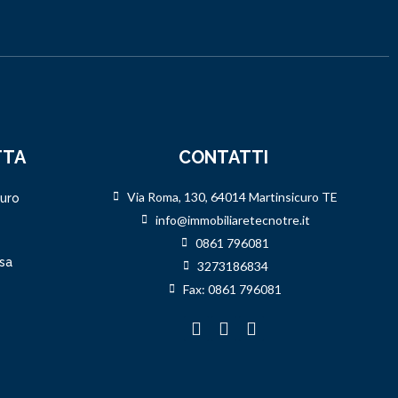
TTA
CONTATTI
Via Roma, 130, 64014 Martinsicuro TE
curo
info@immobiliaretecnotre.it
0861 796081
sa
3273186834
Fax: 0861 796081