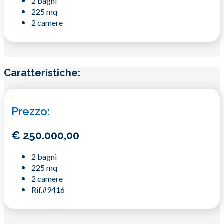
2 bagni
225 mq
2 camere
Caratteristiche:
Prezzo:
€
250.000,00
2 bagni
225 mq
2 camere
Rif.#9416