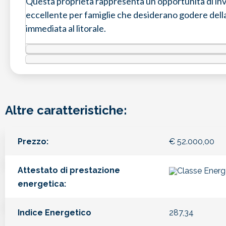
Questa proprietà rappresenta un’opportunità di inv
eccellente per famiglie che desiderano godere dell
immediata al litorale.
Altre caratteristiche:
Prezzo:
€
52.000,00
Attestato di prestazione
energetica:
Indice Energetico
287,34