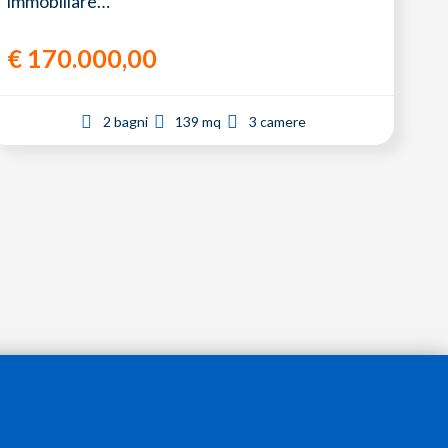
immobiliare…
€
170.000,00
2 bagni
139 mq
3 camere