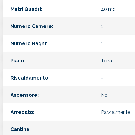
Metri Quadri:
40 mq
Numero Camere:
1
Numero Bagni:
1
Piano:
Terra
Riscaldamento:
-
Ascensore:
No
Arredato:
Parzialmente
Cantina:
-