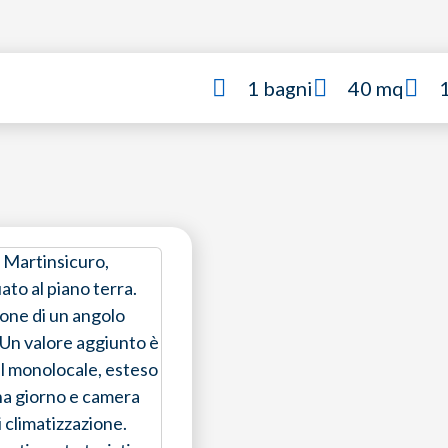
1 bagni
40 mq
a Martinsicuro,
to al piano terra.
pone di un angolo
. Un valore aggiunto è
il monolocale, esteso
ona giorno e camera
i climatizzazione.