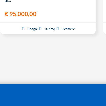
di…
€
95.000,00
1 bagni
107 mq
0 camere